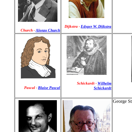
Dijkstra
-
Edsger W. Dijkstra
Church
-
Alonzo Church
Schickardt -
Wilhelm
Pascal -
Blaise Pascal
Schickardt
George Sti