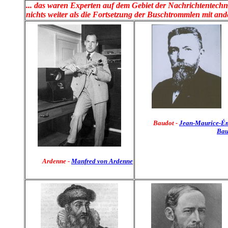
... das waren Experten auf dem Gebiet der Nachrichtentechni
nichts weiter als die Fortsetzung der Buschtrommlen mit and
Baudot -
Jean-Maurice-Ém
Bau
Ardenne
-
Manfred von Ardenne