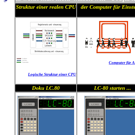
Struktur einer realen CPU
der Computer für Einst
Computer für A
Logische Struktur einer CPU
Doku LC.80
LC-80 starten ...