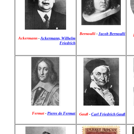
Bernoulli
-
Jacob Bernoulli
Ackermann
-
Ackermann, Wilhelm
Friedrich
Fermat
-
Pierre de Fermat
Gauß
-
Carl Friedrich Gauß