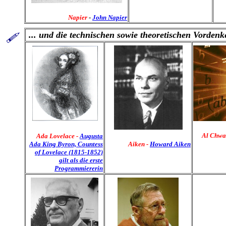
Napier
-
John Napier
... und die
technischen sowie theoretischen Vordenke
Al Chwa
Ada Lovelace -
Augusta
Ada King Byron, Countess
Aiken
-
Howard Aiken
of Lovelace (1815-1852)
gilt als die erste
Programmiererin