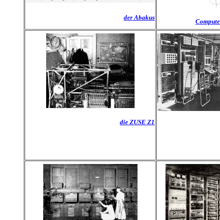
der Abakus
Computer
die ZUSE Z1