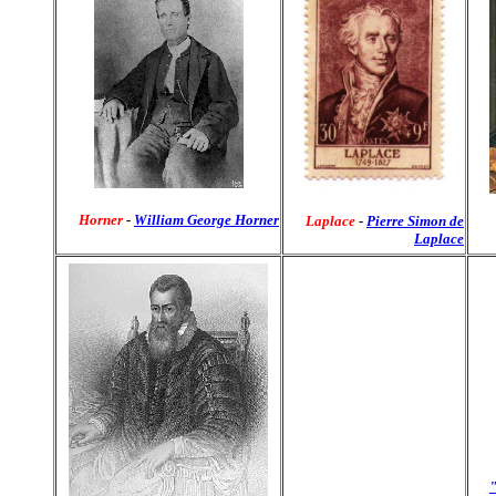
Horner
-
William George Horner
Laplace
-
Pierre Simon de
Laplace
"