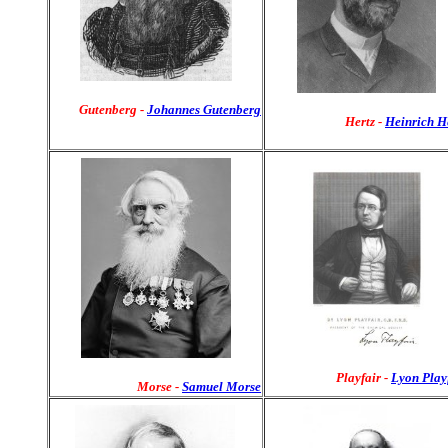
Gutenberg
-
Johannes Gutenberg
Hertz -
Heinrich H
Playfair
-
Lyon Play
Morse -
Samuel Morse