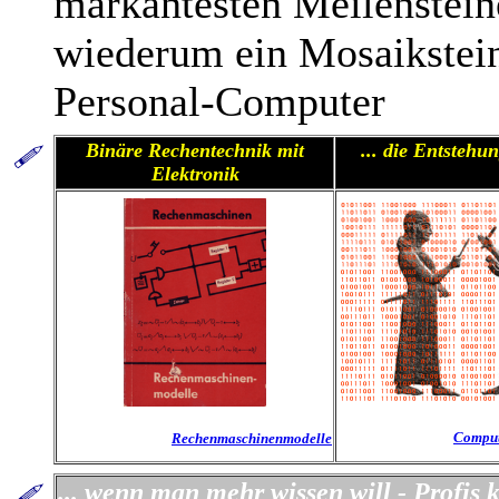
markantesten Meilenstein
wiederum ein Mosaikstei
Personal-Computer
Binäre Rechentechnik mit
... die Entstehu
Elektronik
Comput
Rechenmaschinenmodelle
... wenn man mehr wissen will - Profis 