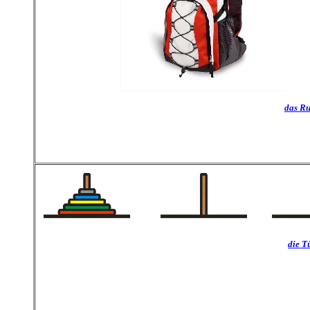
das R
die T