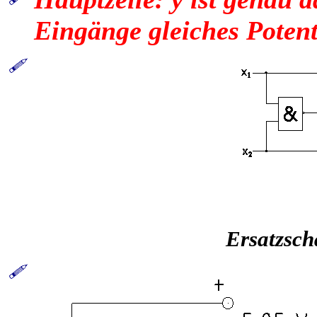
Eing
ä
ng
e
gleiches Poten
Ersatzsc