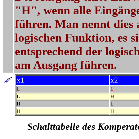
"H", wenn alle Eingänge 
führen. Man nennt dies 
logischen Funktion, es s
entsprechend der logis
am Ausgang führen.
x1
x2
L
L
L
H
H
L
H
H
Schalttabelle des Komperat