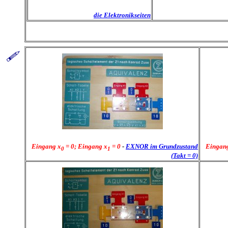
die Elektronikseiten
Eingang x
= 0; Eingang x
= 0
-
EXNOR im Grundzustand
Eingan
0
1
(Takt = 0)