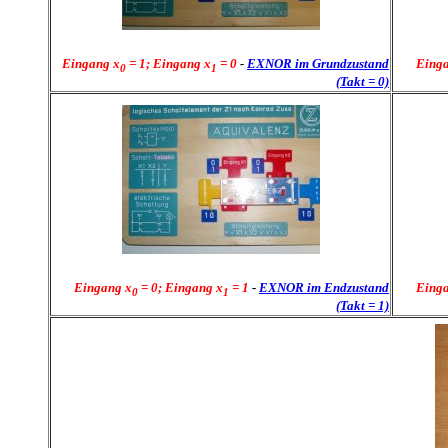
Eingang x
= 1; Eingang x
= 0
-
EXNOR im Grundzustand
Eing
0
1
(Takt = 0)
Eingang x
= 0; Eingang x
= 1
-
EXNOR im Endzustand
Eing
0
1
(Takt = 1)